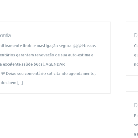
ontia
D
initivamente lindo e mastigação segura. 🤗😘 Nossos
Cu
entários garantem renovação de sua auto-estima e
qu
 excelente saúde bucal. AGENDAR
no
💬 Deixe seu comentário solicitando agendamento,
dos bem [...]
D
Em
se
a 