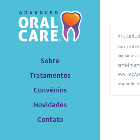
Ir
para
o
conteúdo
Implantod
Sorriso def
implantes d
Sobre
também uma
Tratamentos
AVALIAÇÃO 
respondo to
Convênios
Novidades
Contato