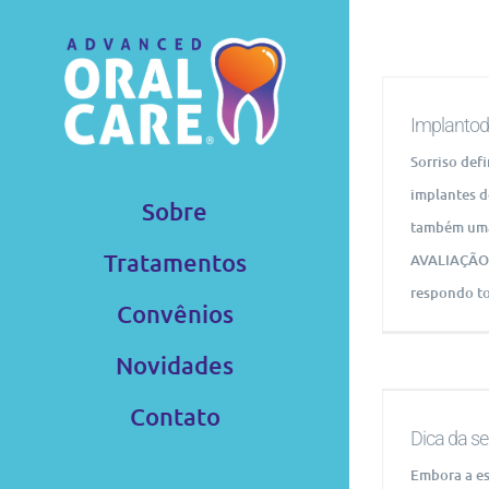
Ir
para
o
conteúdo
Implantod
Sorriso def
implantes d
Sobre
também uma
Tratamentos
AVALIAÇÃO 
respondo to
Convênios
Novidades
Contato
Dica da se
Embora a es