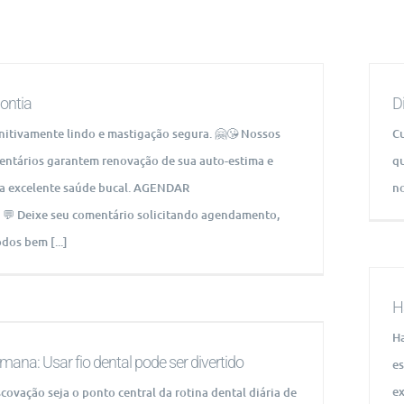
ontia
D
initivamente lindo e mastigação segura. 🤗😘 Nossos
Cu
entários garantem renovação de sua auto-estima e
qu
 excelente saúde bucal. AGENDAR
no
💬 Deixe seu comentário solicitando agendamento,
dos bem [...]
H
Ha
mana: Usar fio dental pode ser divertido
es
ex
covação seja o ponto central da rotina dental diária de