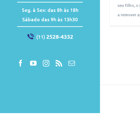
seu filho, o
Seg. à Sex: das 8h às 18h
a remover as
Sábado das 9h às 13h30
2528-4332
(11)
Facebook
YouTube
Instagram
Rss
E-
mail